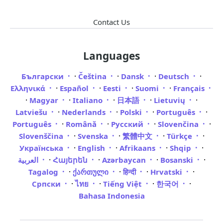
Contact Us
Languages
·
·
·
·
Български
Čeština
Dansk
Deutsch
·
·
·
·
Ελληνικά
Español
Eesti
Suomi
Français
·
·
·
·
·
Magyar
Italiano
日本語
Lietuvių
·
·
·
·
Latviešu
Nederlands
Polski
Português
·
·
·
·
Português
Română
Русский
Slovenčina
·
·
·
·
Slovenščina
Svenska
繁體中文
Türkçe
·
·
·
·
Українська
English
Afrikaans
Shqip
·
·
·
·
العربية
Հայերեն
Azərbaycan
Bosanski
·
·
·
·
Tagalog
ქართული
हिन्दी
Hrvatski
·
·
·
·
Српски
ไทย
Tiếng Việt
한국어
Bahasa Indonesia