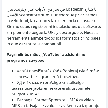
في بحر من الأدوات عبر الإنترنت، يبرز Loader.sh باعتباره
الأفضل
Scaricatore di YouTube
porque priorizamos
la velocidad, la calidad y la experiencia de usuario.
Sin molestos registros ni instalaciones de software:
simplemente pegue la URL y descárguelo. Nuestra
herramienta admite todos los formatos principales,
lo que garantiza la compatibil.
Pagrindinės mūsų „YouTube“ atsisiuntimo
programos savybės
ดาวน์โหลดฟรีและไม่จำกัด:
Pobieraj tyle filmów,
ile chcesz, bez ograniczeń i kosztów..
ХД и 4К квалитет:
Valige kristallselge
taasesituse jaoks erinevate eraldusvõimete
hulgast kuni 4K..
Berbagai Format:
Spremite u MP4 za video ili
MP3 za izdvajanje zvuka – savršeno za izgradnju