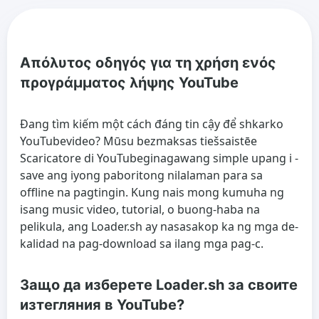
Απόλυτος οδηγός για τη χρήση ενός
προγράμματος λήψης YouTube
Đang tìm kiếm một cách đáng tin cậy để
shkarko
YouTube
video? Mūsu bezmaksas tiešsaistēe
Scaricatore di YouTube
ginagawang simple upang i -
save ang iyong paboritong nilalaman para sa
offline na pagtingin. Kung nais mong kumuha ng
isang music video, tutorial, o buong-haba na
pelikula, ang Loader.sh ay nasasakop ka ng mga de-
kalidad na pag-download sa ilang mga pag-c.
Защо да изберете Loader.sh за своите
изтегляния в YouTube?