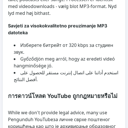
med videodownloads - vælg blot MP3-format. Nyd
lyd med høj bithast.
Savjeti za visokokvalitetno preuzimanje MP3
datoteka
Изберете битрейт от 320 kbps за студиен
звук.
Győződjön meg arról, hogy az eredeti videó
hangminősége jó.
استخدم أداتنا على اتصال إنترنت مستقر للحصول على
أفضل النتائج.
การดาวน์โหลด YouTube ถูกกฎหมายหรือไม่
While we don't provide legal advice, many use
Pengunduh YouTube
за личне сврхе поштеног
коришћења као што је архивирање образовног