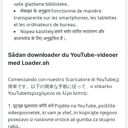
vaše glazbene biblioteke..
मोबाइल के अनुकूल:
Fonctionne de manière
transparente sur les smartphones, les tablettes
et les ordinateurs de bureau..
Nopea käsittely:
हमारे सर्वर त्वरित रूपांतरण और
डाउनलोड के लिए अनुकूलित हैं।.
Sådan downloader du YouTube-videoer
med Loader.sh
Comenzando con nuestro
Scaricatore di YouTube
は
簡単です。以下の簡単な手順に従って、o
shkarko
YouTube
περιεχόμενο σε λίγα λεπτά::
यूट्यूब यूआरएल कॉपी करें:
Pojdite na YouTube, poiščite
videoposnetek, ki vam je všeč, in kopirajte njegovo
povezavo iz naslovne vrstice ali gumba za skupno
rabo..