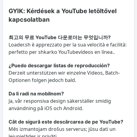
GYIK: Kérdések a YouTube letöltővel
kapcsolatban
최고의 무료 YouTube 다운로더는 무엇입니까?
Loader.sh è apprezzato per la sua velocità e facilità:
perfetto per
shkarko YouTube
vídeos en línea..
¿Puedo descargar listas de reproducción?
Derzeit unterstützen wir einzelne Videos, Batch-
Optionen folgen jedoch bald.
Da li radi na mobilnom?
Ja, vår responsiva design säkerställer smidig
användning på iOS och Android.
Cât de sigură este descărcarea de pe YouTube?
Mēs izmantojam drošus serverus; jūsu dati un
lejupielādes ir privāti.