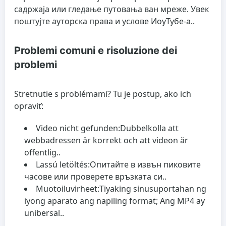
садржаја или гледање путовања ван мреже. Увек
поштујте ауторска права и услове ИоуТубе-а..
Problemi comuni e risoluzione dei
problemi
Stretnutie s problémami? Tu je postup, ako ich
opraviť:
Video nicht gefunden:
Dubbelkolla att
webbadressen är korrekt och att videon är
offentlig..
Lassú letöltés:
Опитайте в извън пиковите
часове или проверете връзката си..
Muotoiluvirheet:
Tiyaking sinusuportahan ng
iyong aparato ang napiling format; Ang MP4 ay
unibersal..