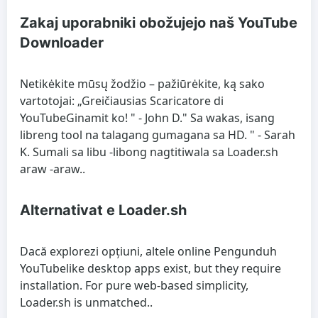
Zakaj uporabniki obožujejo naš YouTube
Downloader
Netikėkite mūsų žodžio – pažiūrėkite, ką sako
vartotojai: „Greičiausias
Scaricatore di
YouTube
Ginamit ko! " - John D." Sa wakas, isang
libreng tool na talagang gumagana sa HD. " - Sarah
K. Sumali sa libu -libong nagtitiwala sa Loader.sh
araw -araw..
Alternativat e Loader.sh
Dacă explorezi opțiuni, altele online
Pengunduh
YouTube
like desktop apps exist, but they require
installation. For pure web-based simplicity,
Loader.sh is unmatched..