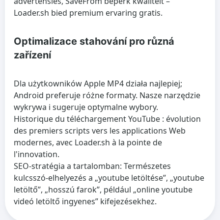
advertensies, SaveFrom beperk kwaliteit –
Loader.sh bied premium ervaring gratis.
Optimalizace stahování pro různá
zařízení
Dla użytkowników Apple MP4 działa najlepiej;
Android preferuje różne formaty. Nasze narzędzie
wykrywa i sugeruje optymalne wybory.
Historique du téléchargement YouTube : évolution
des premiers scripts vers les applications Web
modernes, avec Loader.sh à la pointe de
l'innovation.
SEO-stratégia a tartalomban: Természetes
kulcsszó-elhelyezés a „youtube letöltése”, „youtube
letöltő”, „hosszú farok”, például „online youtube
videó letöltő ingyenes” kifejezésekhez.