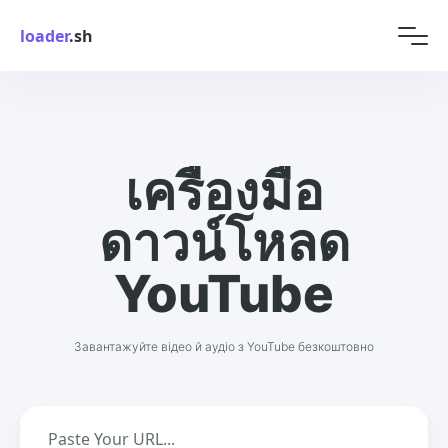
loader
.sh
เครื่องมือ
ดาวน์โหลด
YouTube
Завантажуйте відео й аудіо з YouTube безкоштовно