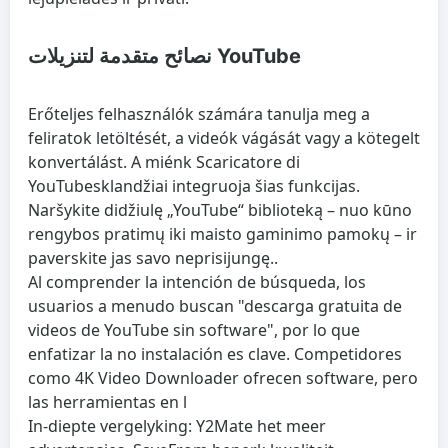
نصائح متقدمة لتنزيلات YouTube
Erőteljes felhasználók számára tanulja meg a
feliratok letöltését, a videók vágását vagy a kötegelt
konvertálást. A miénk
Scaricatore di
YouTube
sklandžiai integruoja šias funkcijas.
Naršykite didžiulę „YouTube“ biblioteką – nuo ​​kūno
rengybos pratimų iki maisto gaminimo pamokų – ir
paverskite jas savo neprisijungę..
Al comprender la intención de búsqueda, los
usuarios a menudo buscan "descarga gratuita de
videos de YouTube sin software", por lo que
enfatizar la no instalación es clave. Competidores
como 4K Video Downloader ofrecen software, pero
las herramientas en l
In-diepte vergelyking: Y2Mate het meer