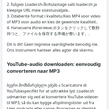
ჩასვით Loader.sh-ში:
Külastage saiti loader.sh ja
kleepige URL meie sisestusväljale..
Odaberite format i kvalitetu:
Kies MP4 voor video
of MP3 voor audio en kies de gewenste kwaliteit..
Натиснете Изтегляне:
ボタンをクリックして数秒
待つと、ファイルを保存する準備が整います。.
Dit is dit! Geen tegniese vaardighede benodig nie.
Ons instrument hanteer alles agter die skerms.
YouTube-audio downloaden: eenvoudig
converteren naar MP3
ბევრი მომხმარებელი ეძებს ა
Scaricatore di
YouTube
specifikt for at udtrække lyd. Loader.sh
udmærker sig ved at konvertere YouTube-videoer
til MP3, så du kan bygge afspilningslister ud fra
taler, podcasts eller sange. Processen er identisk