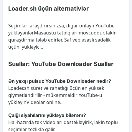
Loader.sh üçün alternativlər
Seçimləri araşdırırsınızsa, digər onlayn
YouTube
yükləyənlər
Masaüstü tətbiqləri mövcuddur, lakin
quraşdırma tələb edirlər. Saf veb əsaslı sadəlik
üçün, yükləyici..
Suallar: YouTube Downloader Suallar
Ən yaxşı pulsuz YouTube Downloader nədir?
Loader.sh sürət və rahatlığı üçün ən yüksək
qiymətləndirilir - mükəmməldir
YouTube-u
yükləyin
Videolar online..
Çalğı siyahılarını yükləyə bilərəm?
Hal-hazırda tək videoları dəstəkləyirik, lakin toplu
seçimlər tezliklə gəlir.