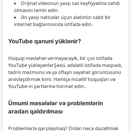
Orijinal videonun yaxşı səs keyfiyyətinə sahib
olmasını təmin edin.
Ən yaxşı nəticələr üçün alətimizi sabit bir
internet bağlantısında istifadə edin.
YouTube qanuni yüklənir?
Hüquqi məsləhət verməyəcəyik, bir çox istifadə
YouTube yükləyənlər
Şəxsi, ədalətli istifadə məqsədi,
tədris məzmunu və ya oflayn səyahət görüntüsünü
arxivləşdirmək kimi. Həmişə müəllif hüquqları və
YouTube-ın şərtlərinə hörmət edin..
Ümumi məsələlər və problemlərin
aradan qaldırılması
Problemlərlə qarşılaşmaq? Onları necə düzəltmək