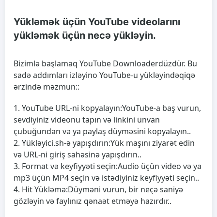
Yükləmək üçün YouTube videolarını
yükləmək üçün necə yükləyin.
Bizimlə başlamaq
YouTube Downloader
düzdür. Bu
sadə addımları izləyino
YouTube-u yükləyin
dəqiqə
ərzində məzmun::
YouTube URL-ni kopyalayın:
YouTube-a baş vurun,
sevdiyiniz videonu tapın və linkini ünvan
çubuğundan və ya paylaş düyməsini kopyalayın..
Yükləyici.sh-ə yapışdırın:
Yük maşını ziyarət edin
və URL-ni giriş sahəsinə yapışdırın..
Format və keyfiyyəti seçin:
Audio üçün video və ya
mp3 üçün MP4 seçin və istədiyiniz keyfiyyəti seçin..
Hit Yükləmə:
Düyməni vurun, bir neçə saniyə
gözləyin və faylınız qənaət etməyə hazırdır..