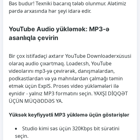
Bəs budur! Texniki bacarıq tələb olunmur. Alətimiz
pərdə arxasında hər şeyi idarə edir.
YouTube Audio yükləmək: MP3-ə
asanlıqla çevirin
Bir çox istifadəçi axtarır
YouTube Downloader
xüsusi
olaraq audio çıxartmaq. Loader.sh, YouTube
videolarını mp3-yə çevirərək, danışmalardan,
podkastlardan və ya mahnılardan çalmağı təmin
etmək üçün ExplS. Proses video yükləmələri ilə
eynidır - yalnız MP3 formatını seçin. YAXŞI DİQQƏT
ÜÇÜN MÜQƏDDƏS YA.
Yüksək keyfiyyətli MP3 yükləmə üçün göstərişlər
Studio kimi səs üçün 320Kbps bit sürətini
seçin.