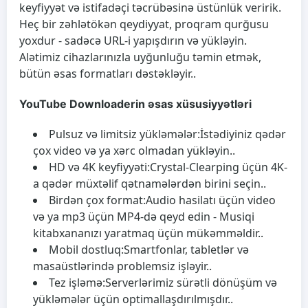
keyfiyyət və istifadəçi təcrübəsinə üstünlük veririk.
Heç bir zəhlətökən qeydiyyat, proqram qurğusu
yoxdur - sadəcə URL-i yapışdırın və yükləyin.
Alətimiz cihazlarınızla uyğunluğu təmin etmək,
bütün əsas formatları dəstəkləyir..
YouTube Downloaderin əsas xüsusiyyətləri
Pulsuz və limitsiz yükləmələr:
İstədiyiniz qədər
çox video və ya xərc olmadan yükləyin..
HD və 4K keyfiyyəti:
Crystal-Clearping üçün 4K-
a qədər müxtəlif qətnamələrdən birini seçin..
Birdən çox format:
Audio hasilatı üçün video
və ya mp3 üçün MP4-də qeyd edin - Musiqi
kitabxananızı yaratmaq üçün mükəmməldir..
Mobil dostluq:
Smartfonlar, tabletlər və
masaüstlərində problemsiz işləyir..
Tez işləmə:
Serverlərimiz sürətli dönüşüm və
yükləmələr üçün optimallaşdırılmışdır..