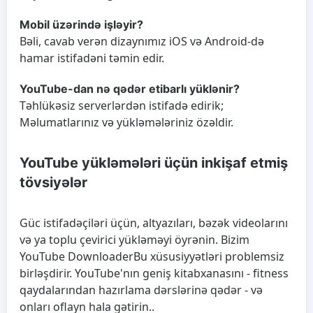
Mobil üzərində işləyir?
Bəli, cavab verən dizaynımız iOS və Android-də
hamar istifadəni təmin edir.
YouTube-dan nə qədər etibarlı yüklənir?
Təhlükəsiz serverlərdən istifadə edirik;
Məlumatlarınız və yükləmələriniz özəldir.
YouTube yükləmələri üçün inkişaf etmiş
tövsiyələr
Güc istifadəçiləri üçün, altyazıları, bəzək videolarını
və ya toplu çevirici yükləməyi öyrənin. Bizim
YouTube Downloader
Bu xüsusiyyətləri problemsiz
birləşdirir. YouTube'nın geniş kitabxanasını - fitness
qaydalarından hazırlama dərslərinə qədər - və
onları oflayn hala gətirin..