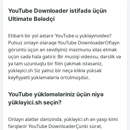
YouTube Downloader istifadə üçün
Ultimate Bələdçi
Etibarlı bir yol axtarır
YouTube-u yükləyin
video?
Pulsuz onlayn olaraqe
YouTube Downloader
Oflayn
görüntü üçün ən sevdiyiniz məzmunu xilas etmək
üçün sadə hala gətirir. Bir musiqi videosu, dərslik və
ya tam uzunluqlu bir film çəkmək istəsəniz,
yükləyici.sh Siz yalnız bir neçə kliklə yüksək
keyfiyyətli yükləmələrlə örtülmüşdür..
YouTube yükləmələriniz üçün niyə
yükləyici.sh seçin?
Onlayn alətlər dənizində, yükləyici.sh ən yaxşı kimi
fərqlənir
YouTube Downloader
Çünki sürət,