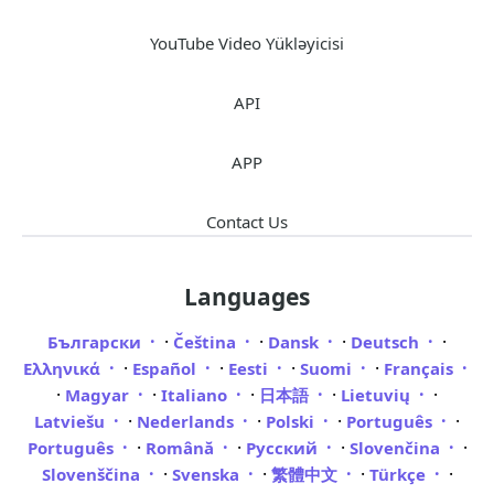
YouTube Video Yükləyicisi
API
APP
Contact Us
Languages
·
·
·
·
Български
Čeština
Dansk
Deutsch
·
·
·
·
Ελληνικά
Español
Eesti
Suomi
Français
·
·
·
·
·
Magyar
Italiano
日本語
Lietuvių
·
·
·
·
Latviešu
Nederlands
Polski
Português
·
·
·
·
Português
Română
Русский
Slovenčina
·
·
·
·
Slovenščina
Svenska
繁體中文
Türkçe