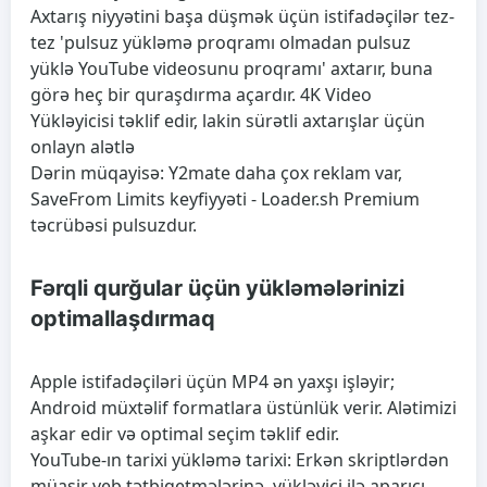
Axtarış niyyətini başa düşmək üçün istifadəçilər tez-
tez 'pulsuz yükləmə proqramı olmadan pulsuz
yüklə YouTube videosunu proqramı' axtarır, buna
görə heç bir quraşdırma açardır. 4K Video
Yükləyicisi təklif edir, lakin sürətli axtarışlar üçün
onlayn alətlə
Dərin müqayisə: Y2mate daha çox reklam var,
SaveFrom Limits keyfiyyəti - Loader.sh Premium
təcrübəsi pulsuzdur.
Fərqli qurğular üçün yükləmələrinizi
optimallaşdırmaq
Apple istifadəçiləri üçün MP4 ən yaxşı işləyir;
Android müxtəlif formatlara üstünlük verir. Alətimizi
aşkar edir və optimal seçim təklif edir.
YouTube-ın tarixi yükləmə tarixi: Erkən skriptlərdən
müasir veb tətbiqetmələrinə, yükləyici ilə aparıcı