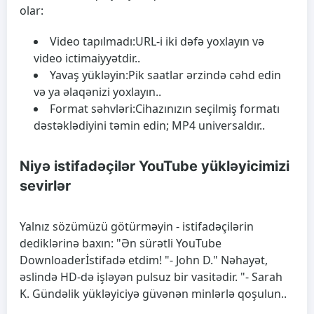
olar:
Video tapılmadı:
URL-i iki dəfə yoxlayın və
video ictimaiyyətdir..
Yavaş yükləyin:
Pik saatlar ərzində cəhd edin
və ya əlaqənizi yoxlayın..
Format səhvləri:
Cihazınızın seçilmiş formatı
dəstəklədiyini təmin edin; MP4 universaldır..
Niyə istifadəçilər YouTube yükləyicimizi
sevirlər
Yalnız sözümüzü götürməyin - istifadəçilərin
dediklərinə baxın: "Ən sürətli
YouTube
Downloader
İstifadə etdim! "- John D." Nəhayət,
əslində HD-də işləyən pulsuz bir vasitədir. "- Sarah
K. Gündəlik yükləyiciyə güvənən minlərlə qoşulun..