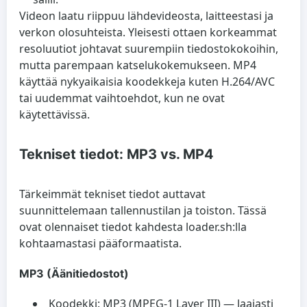
Videon laatu riippuu lähdevideosta, laitteestasi ja
verkon olosuhteista. Yleisesti ottaen korkeammat
resoluutiot johtavat suurempiin tiedostokokoihin,
mutta parempaan katselukokemukseen. MP4
käyttää nykyaikaisia koodekkeja kuten H.264/AVC
tai uudemmat vaihtoehdot, kun ne ovat
käytettävissä.
Tekniset tiedot: MP3 vs. MP4
Tärkeimmät tekniset tiedot auttavat
suunnittelemaan tallennustilan ja toiston. Tässä
ovat olennaiset tiedot kahdesta loader.sh:lla
kohtaamastasi pääformaatista.
MP3 (Äänitiedostot)
Koodekki: MP3 (MPEG-1 Layer III) — laajasti