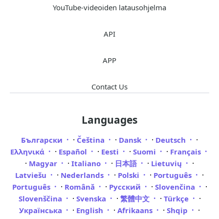
YouTube-videoiden latausohjelma
API
APP
Contact Us
Languages
·
·
·
·
Български
Čeština
Dansk
Deutsch
·
·
·
·
Ελληνικά
Español
Eesti
Suomi
Français
·
·
·
·
·
Magyar
Italiano
日本語
Lietuvių
·
·
·
·
Latviešu
Nederlands
Polski
Português
·
·
·
·
Português
Română
Русский
Slovenčina
·
·
·
·
Slovenščina
Svenska
繁體中文
Türkçe
·
·
·
·
Українська
English
Afrikaans
Shqip