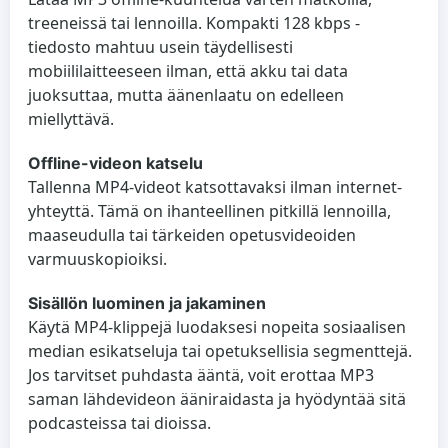
treeneissä tai lennoilla. Kompakti 128 kbps -
tiedosto mahtuu usein täydellisesti
mobiililaitteeseen ilman, että akku tai data
juoksuttaa, mutta äänenlaatu on edelleen
miellyttävä.
Offline-videon katselu
Tallenna MP4-videot katsottavaksi ilman internet-
yhteyttä. Tämä on ihanteellinen pitkillä lennoilla,
maaseudulla tai tärkeiden opetusvideoiden
varmuuskopioiksi.
Sisällön luominen ja jakaminen
Käytä MP4-klippejä luodaksesi nopeita sosiaalisen
median esikatseluja tai opetuksellisia segmenttejä.
Jos tarvitset puhdasta ääntä, voit erottaa MP3
saman lähdevideon ääniraidasta ja hyödyntää sitä
podcasteissa tai dioissa.