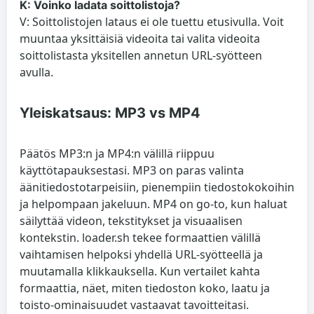
K: Voinko ladata soittolistoja?
V: Soittolistojen lataus ei ole tuettu etusivulla. Voit
muuntaa yksittäisiä videoita tai valita videoita
soittolistasta yksitellen annetun URL-syötteen
avulla.
Yleiskatsaus: MP3 vs MP4
Päätös MP3:n ja MP4:n välillä riippuu
käyttötapauksestasi. MP3 on paras valinta
äänitiedostotarpeisiin, pienempiin tiedostokokoihin
ja helpompaan jakeluun. MP4 on go-to, kun haluat
säilyttää videon, tekstitykset ja visuaalisen
kontekstin. loader.sh tekee formaattien välillä
vaihtamisen helpoksi yhdellä URL-syötteellä ja
muutamalla klikkauksella. Kun vertailet kahta
formaattia, näet, miten tiedoston koko, laatu ja
toisto-ominaisuudet vastaavat tavoitteitasi.