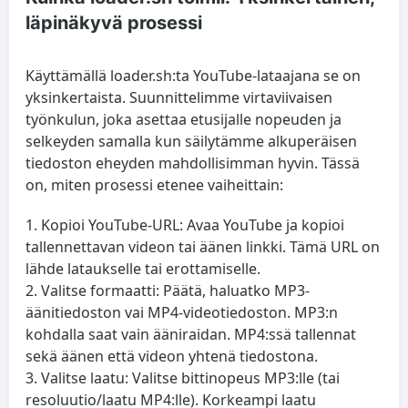
läpinäkyvä prosessi
Käyttämällä loader.sh:ta YouTube-lataajana se on
yksinkertaista. Suunnittelimme virtaviivaisen
työnkulun, joka asettaa etusijalle nopeuden ja
selkeyden samalla kun säilytämme alkuperäisen
tiedoston eheyden mahdollisimman hyvin. Tässä
on, miten prosessi etenee vaiheittain:
Kopioi YouTube-URL
: Avaa YouTube ja kopioi
tallennettavan videon tai äänen linkki. Tämä URL on
lähde lataukselle tai erottamiselle.
Valitse formaatti
: Päätä, haluatko MP3-
äänitiedoston vai MP4-videotiedoston. MP3:n
kohdalla saat vain ääniraidan. MP4:ssä tallennat
sekä äänen että videon yhtenä tiedostona.
Valitse laatu
: Valitse bittinopeus MP3:lle (tai
resoluutio/laatu MP4:lle). Korkeampi laatu