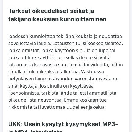
Tärkeät oikeudelliset seikat ja
tekijänoikeuksien kunnioittaminen
loader.sh kunnioittaa tekijänoikeuksia ja noudattaa
sovellettavia lakeja. Latausten tulisi koskea sisältöä,
jonka omistat, jonka käyttöön sinulla on lupa tai
jonka offline-käyttöön on selkeä lisenssi. Vältä
lataamasta kanavasta suuria osia tai videoita, joihin
sinulla ei ole oikeuksia tallentaa. Vastuussa
tietynlaisen lainmukaisuuden varmistamisesta on
sinä, käyttäjä. Jos sinulla on kysyttävää
lisensoinnista, tarkista lähde tai etsi ammatillista
oikeudellista neuvontaa. Emme koskaan tue
rikkomista tai luvattomaa uudelleenjakelua.
UKK: Usein kysytyt kysymykset MP3-