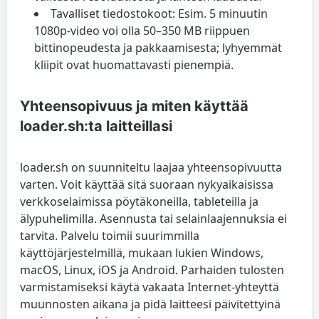
Tavalliset tiedostokoot: Esim. 5 minuutin
1080p-video voi olla 50–350 MB riippuen
bittinopeudesta ja pakkaamisesta; lyhyemmät
kliipit ovat huomattavasti pienempiä.
Yhteensopivuus ja miten käyttää
loader.sh:ta laitteillasi
loader.sh on suunniteltu laajaa yhteensopivuutta
varten. Voit käyttää sitä suoraan nykyaikaisissa
verkkoselaimissa pöytäkoneilla, tableteilla ja
älypuhelimilla. Asennusta tai selainlaajennuksia ei
tarvita. Palvelu toimii suurimmilla
käyttöjärjestelmillä, mukaan lukien Windows,
macOS, Linux, iOS ja Android. Parhaiden tulosten
varmistamiseksi käytä vakaata Internet-yhteyttä
muunnosten aikana ja pidä laitteesi päivitettyinä