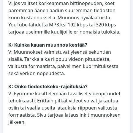
V: Jos valitset korkeamman bittinopeuden, koet
paremman äänenlaadun suuremman tiedoston
koon kustannuksella. Muunnos hyvälaatuista
YouTube-lähdettä MP3:ksi 192 kbps tai 320 kbps
tarjoaa useimmille kuulijoille erinomaisia tuloksia.
K: Kuinka kauan muunnos kestää?
V: Muunnokset valmistuvat yleensä sekuntien
sisällä. Tarkka aika riippuu videon pituudesta,
valitusta formaatista, palvelimen kuormituksesta
sekä verkon nopeudesta.
K: Onko tiedostokoko-rajoituksia?
V: Pyrimme käsittelemään tavalliset videopituudet
tehokkaasti. Erittäin pitkät videot voivat jakautua
osiin tai vaatia useita latauksia riippuen valitusta
formaatista. Sivu tarjoaa latauslinkit muunnoksen
jälkeen.