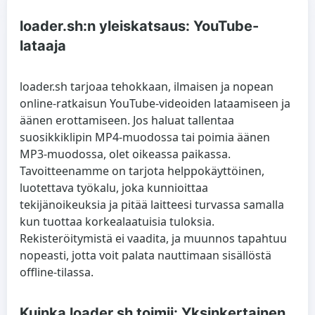
loader.sh:n yleiskatsaus: YouTube-
lataaja
loader.sh tarjoaa tehokkaan, ilmaisen ja nopean
online-ratkaisun YouTube-videoiden lataamiseen ja
äänen erottamiseen. Jos haluat tallentaa
suosikkiklipin MP4-muodossa tai poimia äänen
MP3-muodossa, olet oikeassa paikassa.
Tavoitteenamme on tarjota helppokäyttöinen,
luotettava työkalu, joka kunnioittaa
tekijänoikeuksia ja pitää laitteesi turvassa samalla
kun tuottaa korkealaatuisia tuloksia.
Rekisteröitymistä ei vaadita, ja muunnos tapahtuu
nopeasti, jotta voit palata nauttimaan sisällöstä
offline-tilassa.
Kuinka loader.sh toimii: Yksinkertainen,