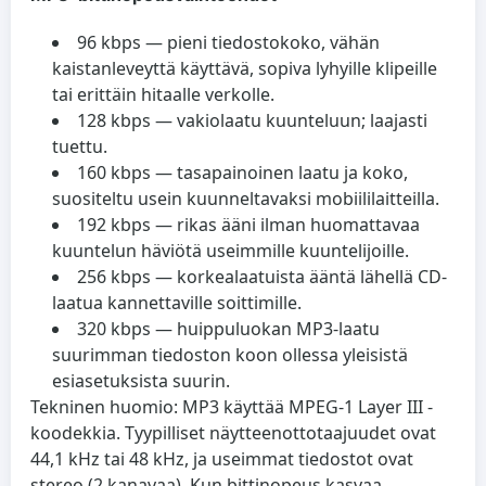
96 kbps — pieni tiedostokoko, vähän
kaistanleveyttä käyttävä, sopiva lyhyille klipeille
tai erittäin hitaalle verkolle.
128 kbps — vakiolaatu kuunteluun; laajasti
tuettu.
160 kbps — tasapainoinen laatu ja koko,
suositeltu usein kuunneltavaksi mobiililaitteilla.
192 kbps — rikas ääni ilman huomattavaa
kuuntelun häviötä useimmille kuuntelijoille.
256 kbps — korkealaatuista ääntä lähellä CD-
laatua kannettaville soittimille.
320 kbps — huippuluokan MP3-laatu
suurimman tiedoston koon ollessa yleisistä
esiasetuksista suurin.
Tekninen huomio: MP3 käyttää MPEG-1 Layer III -
koodekkia. Tyypilliset näytteenottotaajuudet ovat
44,1 kHz tai 48 kHz, ja useimmat tiedostot ovat
stereo (2 kanavaa). Kun bittinopeus kasvaa,