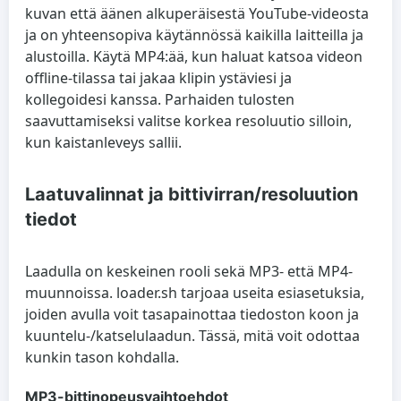
kuvan että äänen alkuperäisestä YouTube-videosta
ja on yhteensopiva käytännössä kaikilla laitteilla ja
alustoilla. Käytä MP4:ää, kun haluat katsoa videon
offline-tilassa tai jakaa klipin ystäviesi ja
kollegoidesi kanssa. Parhaiden tulosten
saavuttamiseksi valitse korkea resoluutio silloin,
kun kaistanleveys sallii.
Laatuvalinnat ja bittivirran/resoluution
tiedot
Laadulla on keskeinen rooli sekä MP3- että MP4-
muunnoissa. loader.sh tarjoaa useita esiasetuksia,
joiden avulla voit tasapainottaa tiedoston koon ja
kuuntelu-/katselulaadun. Tässä, mitä voit odottaa
kunkin tason kohdalla.
MP3-bittinopeusvaihtoehdot