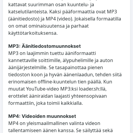
kattavat suurimman osan kuuntelu- ja
katselutilanteista. Kaksi pääformaattia ovat MP3
(äänitiedosto) ja MP4 (video). Jokaisella formaatilla
on omat ominaisuutensa ja parhaat
käyttötarkoituksensa.
MP3: Äänitiedostomuunnokset
MP3 on laajimmin tuettu ääniformaatti
kannettaville soittimille, älypuhelimille ja auton
äänijärjestelmille. Se tasapainottaa pienen
tiedoston koon ja hyvän äänenlaadun, tehden siitä
erinomaisen offline-kuuntelun tien päällä. Kun
muutat YouTube-video MP3:ksi loader.sh:llä,
erottelet ääniraidan laajasti yhteensopivaan
formaattiin, joka toimii kaikkialla.
MP4: Videoiden muunnokset
MP4 on yleismaailmallinen valinta videon
tallentamiseen äänen kanssa. Se säilyttää sekä