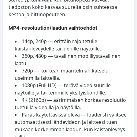
tiedoston koko kasvaa suurelta osin suhteessa
kestoa ja bittinopeuteen.
MP4-resoluution/laadun vaihtoehdot
144p, 240p — erittäin rajoitetulle
kaistanleveydelle tai pienille näytöille.
360p, 480p — tavallinen mobiiliystävällinen
laatu.
720p — korkean määritelmän katselu
useimmilla laitteilla.
1080p (Full HD) — terävä video suurille
näytöille ja tarkemmille yksityiskohdille.
4K (2160p) — äärimmäisen korkea resoluutio
tuetuilla videoilla ja näytöillä.
Paras käytettävissä oleva — loader.sh valitsee
automaattisesti lähdevideon ja laitteesi tuen
mukaan korkeimman laadun, kun kaistanleveys
sallii.