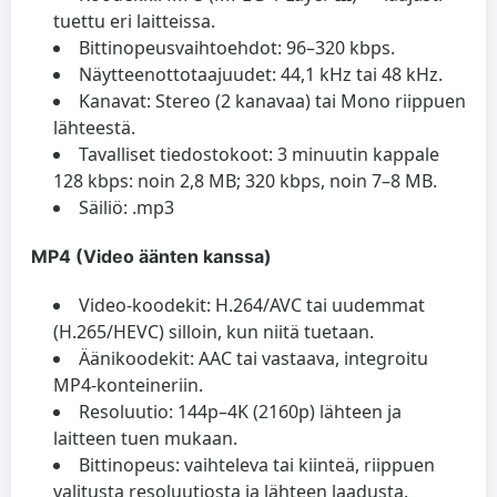
tuettu eri laitteissa.
Bittinopeusvaihtoehdot: 96–320 kbps.
Näytteenottotaajuudet: 44,1 kHz tai 48 kHz.
Kanavat: Stereo (2 kanavaa) tai Mono riippuen
lähteestä.
Tavalliset tiedostokoot: 3 minuutin kappale
128 kbps: noin 2,8 MB; 320 kbps, noin 7–8 MB.
Säiliö: .mp3
MP4 (Video äänten kanssa)
Video-koodekit: H.264/AVC tai uudemmat
(H.265/HEVC) silloin, kun niitä tuetaan.
Äänikoodekit: AAC tai vastaava, integroitu
MP4-konteineriin.
Resoluutio: 144p–4K (2160p) lähteen ja
laitteen tuen mukaan.
Bittinopeus: vaihteleva tai kiinteä, riippuen
valitusta resoluutiosta ja lähteen laadusta.