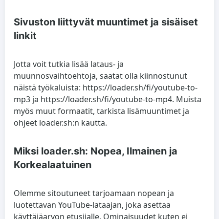
Sivuston liittyvät muuntimet ja sisäiset
linkit
Jotta voit tutkia lisää lataus- ja
muunnosvaihtoehtoja, saatat olla kiinnostunut
näistä työkaluista: https://loader.sh/fi/youtube-to-
mp3 ja https://loader.sh/fi/youtube-to-mp4. Muista
myös muut formaatit, tarkista lisämuuntimet ja
ohjeet loader.sh:n kautta.
Miksi loader.sh: Nopea, Ilmainen ja
Korkealaatuinen
Olemme sitoutuneet tarjoamaan nopean ja
luotettavan YouTube-lataajan, joka asettaa
käyttäjäarvon etusijalle. Ominaisuudet kuten
ei