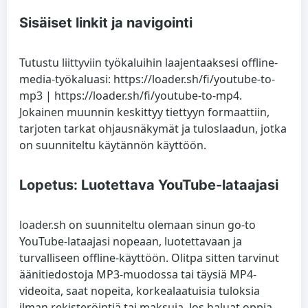
Sisäiset linkit ja navigointi
Tutustu liittyviin työkaluihin laajentaaksesi offline-
media-työkaluasi: https://loader.sh/fi/youtube-to-
mp3 | https://loader.sh/fi/youtube-to-mp4.
Jokainen muunnin keskittyy tiettyyn formaattiin,
tarjoten tarkat ohjausnäkymät ja tuloslaadun, jotka
on suunniteltu käytännön käyttöön.
Lopetus: Luotettava YouTube-lataajasi
loader.sh on suunniteltu olemaan sinun go-to
YouTube-lataajasi nopeaan, luotettavaan ja
turvalliseen offline-käyttöön. Olitpa sitten tarvinut
äänitiedostoja MP3-muodossa tai täysiä MP4-
videoita, saat nopeita, korkealaatuisia tuloksia
ilman rekisteröintiä tai maksuja. Jos haluat oppia