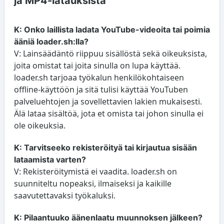
ja MP4-latauksista
K: Onko laillista ladata YouTube-videoita tai poimia
ääniä loader.sh:lla?
V: Lainsäädäntö riippuu sisällöstä sekä oikeuksista,
joita omistat tai joita sinulla on lupa käyttää.
loader.sh tarjoaa työkalun henkilökohtaiseen
offline-käyttöön ja sitä tulisi käyttää YouTuben
palveluehtojen ja sovellettavien lakien mukaisesti.
Älä lataa sisältöä, jota et omista tai johon sinulla ei
ole oikeuksia.
K: Tarvitseeko rekisteröityä tai kirjautua sisään
lataamista varten?
V: Rekisteröitymistä ei vaadita. loader.sh on
suunniteltu nopeaksi, ilmaiseksi ja kaikille
saavutettavaksi työkaluksi.
K: Pilaantuuko äänenlaatu muunnoksen jälkeen?