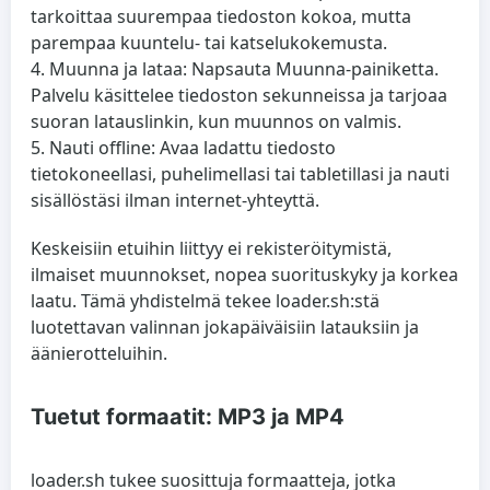
tarkoittaa suurempaa tiedoston kokoa, mutta
parempaa kuuntelu- tai katselukokemusta.
Muunna ja lataa
: Napsauta Muunna-painiketta.
Palvelu käsittelee tiedoston sekunneissa ja tarjoaa
suoran latauslinkin, kun muunnos on valmis.
Nauti offline
: Avaa ladattu tiedosto
tietokoneellasi, puhelimellasi tai tabletillasi ja nauti
sisällöstäsi ilman internet-yhteyttä.
Keskeisiin etuihin liittyy
ei rekisteröitymistä
,
ilmaiset
muunnokset,
nopea suorituskyky
ja
korkea
laatu
. Tämä yhdistelmä tekee loader.sh:stä
luotettavan valinnan jokapäiväisiin latauksiin ja
äänierotteluihin.
Tuetut formaatit: MP3 ja MP4
loader.sh tukee suosittuja formaatteja, jotka