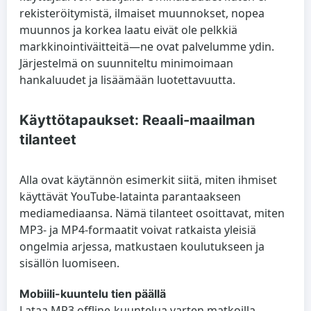
rekisteröitymistä
,
ilmaiset
muunnokset,
nopea
muunnos
ja
korkea laatu
eivät ole pelkkiä
markkinointiväitteitä—ne ovat palvelumme ydin.
Järjestelmä on suunniteltu minimoimaan
hankaluudet ja lisäämään luotettavuutta.
Käyttötapaukset: Reaali-maailman
tilanteet
Alla ovat käytännön esimerkit siitä, miten ihmiset
käyttävät YouTube-latainta parantaakseen
mediamediaansa. Nämä tilanteet osoittavat, miten
MP3- ja MP4-formaatit voivat ratkaista yleisiä
ongelmia arjessa, matkustaen koulutukseen ja
sisällön luomiseen.
Mobiili-kuuntelu tien päällä
Lataa MP3 offline-kuuntelua varten matkoilla,