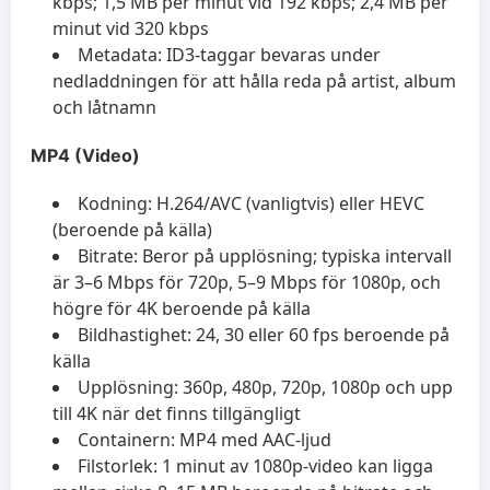
kbps; 1,5 MB per minut vid 192 kbps; 2,4 MB per
minut vid 320 kbps
Metadata: ID3-taggar bevaras under
nedladdningen för att hålla reda på artist, album
och låtnamn
MP4 (Video)
Kodning: H.264/AVC (vanligtvis) eller HEVC
(beroende på källa)
Bitrate: Beror på upplösning; typiska intervall
är 3–6 Mbps för 720p, 5–9 Mbps för 1080p, och
högre för 4K beroende på källa
Bildhastighet: 24, 30 eller 60 fps beroende på
källa
Upplösning: 360p, 480p, 720p, 1080p och upp
till 4K när det finns tillgängligt
Containern: MP4 med AAC-ljud
Filstorlek: 1 minut av 1080p-video kan ligga