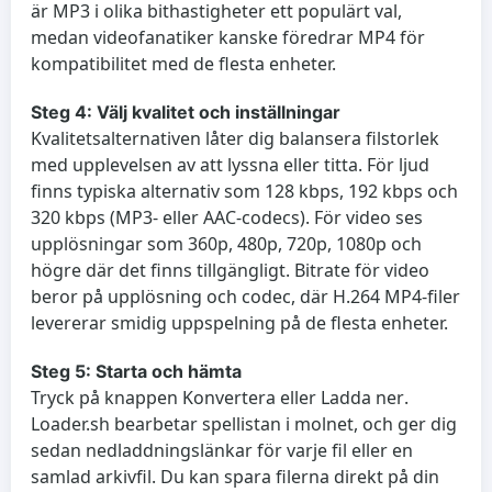
är MP3 i olika bithastigheter ett populärt val,
medan videofanatiker kanske föredrar MP4 för
kompatibilitet med de flesta enheter.
Steg 4: Välj kvalitet och inställningar
Kvalitetsalternativen låter dig balansera filstorlek
med upplevelsen av att lyssna eller titta. För ljud
finns typiska alternativ som 128 kbps, 192 kbps och
320 kbps (MP3- eller AAC-codecs). För video ses
upplösningar som 360p, 480p, 720p, 1080p och
högre där det finns tillgängligt. Bitrate för video
beror på upplösning och codec, där H.264 MP4-filer
levererar smidig uppspelning på de flesta enheter.
Steg 5: Starta och hämta
Tryck på knappen
Konvertera
eller
Ladda ner
.
Loader.sh bearbetar spellistan i molnet, och ger dig
sedan nedladdningslänkar för varje fil eller en
samlad arkivfil. Du kan spara filerna direkt på din