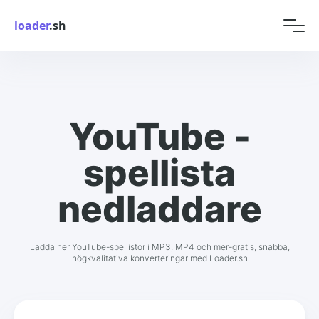
loader
.sh
YouTube -
spellista
nedladdare
Ladda ner YouTube-spellistor i MP3, MP4 och mer-gratis, snabba,
högkvalitativa konverteringar med Loader.sh