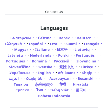
Contact Us
Languages
·
·
·
·
Български
Čeština
Dansk
Deutsch
·
·
·
·
Ελληνικά
Español
Eesti
Suomi
Français
·
·
·
·
·
Magyar
Italiano
日本語
Lietuvių
·
·
·
·
Latviešu
Nederlands
Polski
Português
·
·
·
·
Português
Română
Русский
Slovenčina
·
·
·
·
Slovenščina
Svenska
繁體中文
Türkçe
·
·
·
·
Українська
English
Afrikaans
Shqip
·
·
·
·
العربية
Հայերեն
Azərbaycan
Bosanski
·
·
·
·
Tagalog
ქართული
हिन्दी
Hrvatski
·
·
·
·
Српски
ไทย
Tiếng Việt
한국어
Bahasa Indonesia