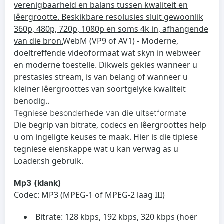
verenigbaarheid en balans tussen kwaliteit en
lêergrootte. Beskikbare resolusies sluit gewoonlik
360p, 480p, 720p, 1080p en soms 4k in, afhangende
van die bron.
WebM (VP9 of AV1) - Moderne,
doeltreffende videoformaat wat skyn in webweer
en moderne toestelle. Dikwels gekies wanneer u
prestasies stream, is van belang of wanneer u
kleiner lêergroottes van soortgelyke kwaliteit
benodig..
Tegniese besonderhede van die uitsetformate
Die begrip van bitrate, codecs en lêergroottes help
u om ingeligte keuses te maak. Hier is die tipiese
tegniese eienskappe wat u kan verwag as u
Loader.sh gebruik.
Mp3 (klank)
Codec: MP3 (MPEG-1 of MPEG-2 laag III)
Bitrate: 128 kbps, 192 kbps, 320 kbps (hoër