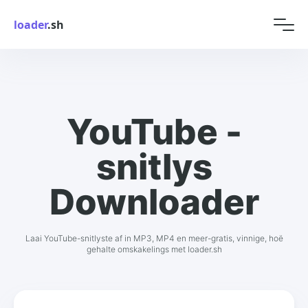
loader
.sh
YouTube -
snitlys
Downloader
Laai YouTube-snitlyste af in MP3, MP4 en meer-gratis, vinnige, hoë
gehalte omskakelings met loader.sh