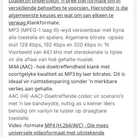
Loader.sh ondersteun 'n breë stel formate om in
verskillende behoeftes te voorsien. Hieronder is die
algemeenste keuses en wat om van elkeen te
verwag.
Klankformate.
MP3 (MPEG-1 laag III)-wyd versoenbaar met byna
alle toestelle en spelers. Algemene bitrate -opsies
sluit 128 Kbps, 192 Kbps en 320 Kbps in. 'N
Voorbeeld van 44,1 kHz met stereokanale is tipies
vir die aflaai van hoë gehalte musiek.
M4A (AAC) - hoë doeltreffendheid klank met
soortgelyke kwaliteit as MP3 by laer bitrates. Dit is
ideaal vir ruimtebesparing sonder 'n merkbare
verlies aan gehalte.
AAC (HE-AAC)-Doeltreffende codec vir scenario's
met 'n lae bandwydte, nuttig as u kleiner lêers
benodig om vanlyn te luister op draagbare
toestelle.
Video -formate
MP4 (H.264/AVC) - Die mees
universele videoformaat met uitstekende