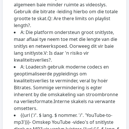
algemeen baie minder ruimte as videoslys.
Gebruik die bitrate -leiding hierbo om die totale
grootte te skat.
Q: Are there limits on playlist
length?.
A: Die platform ondersteun groot snitlyste,
maar aflaai tye neem toe met die lengte van die
snitlys en netwerkspoed. Oorweeg dit vir baie
lang snitlyste.
V: Is daar 'n risiko vir
kwaliteitsverlies?.
A: Loader.sh gebruik moderne codecs en
geoptimaliseerde pypleidings om
kwaliteitsverlies te verminder, veral by hoër
Bitrates. Sommige vermindering is egter
inherent by die omskakeling van stroombronne
na verliesformate.
Interne skakels na verwante
omsetters.
{{url ('/'. $ lang. $ nommer. '/'. 'YouTube-to-
mp3')}}
- Omskep YouTube -video's of snitlyste