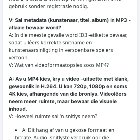
gebruik sonder registrasie nodig.
V: Sal metadata (kunstenaar, titel, album) in MP3 -
aflaaie bewaar word?
A: In die meeste gevalle word ID3 -etikette bewaar,
sodat u lêers korrekte snitname en
kunstenaarsinligting in versoenbare spelers
vertoon.
V: Wat van videoformaatopsies soos MP4?
A: As u MP4 kies, kry u video -uitsette met klank,
gewoonlik in H.264. U kan 720p, 1080p en soms
4K kies, afhangende van die bronlys. Videolêers
neem meer ruimte, maar bewaar die visuele
inhoud.
V: Hoeveel ruimte sal 'n snitlys neem?
A: Dit hang af van u gekose formaat en
bitrate. Audio -snitlyste verbruik oor die