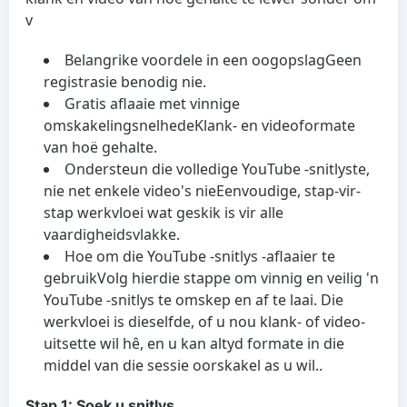
v
Belangrike voordele in een oogopslag
Geen
registrasie benodig nie.
Gratis aflaaie met vinnige
omskakelingsnelhede
Klank- en videoformate
van hoë gehalte.
Ondersteun die volledige YouTube -snitlyste,
nie net enkele video's nie
Eenvoudige, stap-vir-
stap werkvloei wat geskik is vir alle
vaardigheidsvlakke.
Hoe om die YouTube -snitlys -aflaaier te
gebruik
Volg hierdie stappe om vinnig en veilig 'n
YouTube -snitlys te omskep en af te laai. Die
werkvloei is dieselfde, of u nou klank- of video-
uitsette wil hê, en u kan altyd formate in die
middel van die sessie oorskakel as u wil..
Stap 1: Soek u snitlys