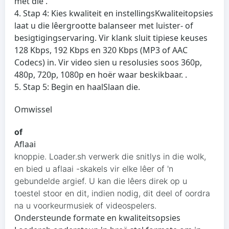
met die .
Stap 4: Kies kwaliteit en instellings
Kwaliteitopsies
laat u die lêergrootte balanseer met luister- of
besigtigingservaring. Vir klank sluit tipiese keuses
128 Kbps, 192 Kbps en 320 Kbps (MP3 of AAC
Codecs) in. Vir video sien u resolusies soos 360p,
480p, 720p, 1080p en hoër waar beskikbaar. .
Stap 5: Begin en haal
Slaan die.
Omwissel
of
Aflaai
knoppie. Loader.sh verwerk die snitlys in die wolk,
en bied u aflaai -skakels vir elke lêer of 'n
gebundelde argief. U kan die lêers direk op u
toestel stoor en dit, indien nodig, dit deel of oordra
na u voorkeurmusiek of videospelers.
Ondersteunde formate en kwaliteitsopsies