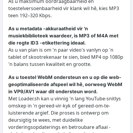
As u maksimum oordraagbaarheid en
toestelversoenbaarheid vir klank wil hê, kies MP3
teen 192–320 Kbps.
As u metadata -akkuraatheid vir 'n
musiekbiblioteek waardeer, is MP3 of M4A met
die regte ID3 -etikettering ideaal.
As u van plan is om 'n paar video's vanlyn op 'n
tablet of skootrekenaar te sien, bied MP4 op 1080p
'n balans tussen kwaliteit en grootte.
As u toestel WebM ondersteun en u op die web-
geoptimaliseerde afspeel wil hê, oorweeg WebM
in VP9/AV1 waar dit ondersteun word.
Met Loader.sh kan u vinnig 'n lang YouTube-snitlys
omskep in 'n gereed-vir-kyk of gereed-om-te-
luisterende argief. Die proses is ontwerp om
deursigtig te wees, met duidelike
vorderingsopdaterings en betroubare aflaai -