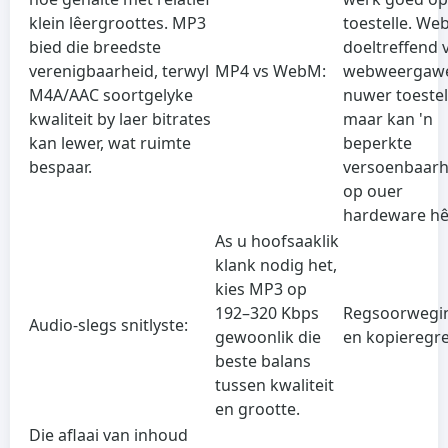
klein lêergroottes. MP3
toestelle. We
bied die breedste
doeltreffend v
verenigbaarheid, terwyl
MP4 vs WebM:
webweergaw
M4A/AAC soortgelyke
nuwer toestel
kwaliteit by laer bitrates
maar kan 'n
kan lewer, wat ruimte
beperkte
bespaar.
versoenbaarh
op ouer
hardeware hê
As u hoofsaaklik
klank nodig het,
kies MP3 op
192–320 Kbps
Regsoorwegi
Audio-slegs snitlyste:
gewoonlik die
en kopieregr
beste balans
tussen kwaliteit
en grootte.
Die aflaai van inhoud