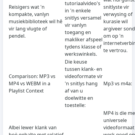
tutoriaalvideo's
Reisigers wat 'n
snitlyste vir
in 'n enkele
kompakte, vanlyn
verwysing of
snitlys versamel
musiekbiblioteek wil hê
kurasie wil
vir vanlyn
vir lang vlugte of
argiveer sond
toegang en
pendel.
om op 'n
makliker afspeel
internetverbi
tydens klasse of
te vertrou.
werkswinkels.
Die keuse
tussen klank- en
Comparison: MP3 vs
videoformate vir
MP4 vs WEBM in a
'n snitlys hang
Mp3 vs m4a:
Playlist Context
af van u
doelwitte en
toestelle:
MP4 is die m
universele
Albei lewer klank van
videoformaat
hoë gehalte met relatief
werk goed op 