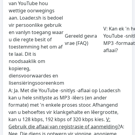
van YouTube hou
wettige oorwegings
aan. Loader.sh is bedoel
vir persoonlike gebruik
V: Kan ek 'n h
en vanlyn toegang waar
Gereeld gevra
YouTube -snitl
u die regte besit of
vrae (FAQ)
MP3 -formaat
toestemming het om af
aflaai?
te laai. Dit is
noodsaaklik om
kopiereg,
diensvoorwaardes en
lisensiëringsooreenkom
A: Ja. Met die YouTube -snitlys -aflaai op Loader.sh
kan u hele snitlyste as MP3 -lêers (en ander
formate) met 'n enkele proses stoor. Afhangend
van u behoeftes vir klankgehalte en lêergrootte,
kan u 128 kbps, 192 kbps of 320 kbps kies.
V:
Gebruik die aflaai van registrasie of aanmelding?
A:
Nee. Die diens is ontwerp vir vinnige, anonieme