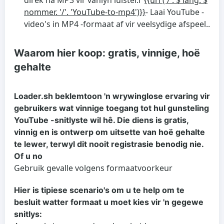
direk na MP3 vir vanlyn luister.r
{{url ('/'. $ lang. $
nommer. '/'. 'YouTube-to-mp4')}}
- Laai YouTube -
video's in MP4 -formaat af vir veelsydige afspeel..
Waarom hier koop: gratis, vinnige, hoë
gehalte
Loader.sh beklemtoon 'n wrywinglose ervaring vir
gebruikers wat vinnige toegang tot hul gunsteling
YouTube -snitlyste wil hê. Die diens is gratis,
vinnig en is ontwerp om uitsette van hoë gehalte
te lewer, terwyl dit nooit registrasie benodig nie.
Of u no
Gebruik gevalle volgens formaatvoorkeur
Hier is tipiese scenario's om u te help om te
besluit watter formaat u moet kies vir 'n gegewe
snitlys: