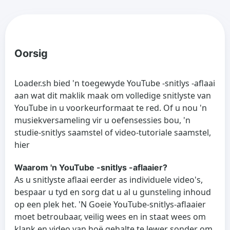
Oorsig
Loader.sh bied 'n toegewyde YouTube -snitlys -aflaai
aan wat dit maklik maak om volledige snitlyste van
YouTube in u voorkeurformaat te red. Of u nou 'n
musiekversameling vir u oefensessies bou, 'n
studie-snitlys saamstel of video-tutoriale saamstel,
hier
Waarom 'n YouTube -snitlys -aflaaier?
As u snitlyste aflaai eerder as individuele video's,
bespaar u tyd en sorg dat u al u gunsteling inhoud
op een plek het. 'N Goeie YouTube-snitlys-aflaaier
moet betroubaar, veilig wees en in staat wees om
klank en video van hoë gehalte te lewer sonder om