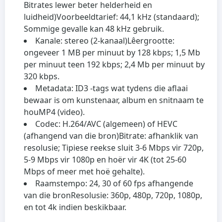
Bitrates lewer beter helderheid en
luidheid)
Voorbeeldtarief: 44,1 kHz (standaard);
Sommige gevalle kan 48 kHz gebruik.
Kanale: stereo (2-kanaal)
Lêergrootte:
ongeveer 1 MB per minuut by 128 kbps; 1,5 Mb
per minuut teen 192 kbps; 2,4 Mb per minuut by
320 kbps.
Metadata: ID3 -tags wat tydens die aflaai
bewaar is om kunstenaar, album en snitnaam te
hou
MP4 (video).
Codec: H.264/AVC (algemeen) of HEVC
(afhangend van die bron)
Bitrate: afhanklik van
resolusie; Tipiese reekse sluit 3-6 Mbps vir 720p,
5-9 Mbps vir 1080p en hoër vir 4K (tot 25-60
Mbps of meer met hoë gehalte).
Raamstempo: 24, 30 of 60 fps afhangende
van die bron
Resolusie: 360p, 480p, 720p, 1080p,
en tot 4k indien beskikbaar.