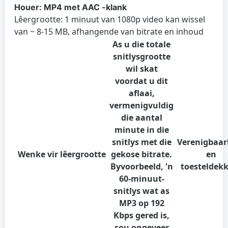
Houer: MP4 met AAC -klank
Lêergrootte: 1 minuut van 1080p video kan wissel
van ~ 8-15 MB, afhangende van bitrate en inhoud
As u die totale
snitlysgrootte
wil skat
voordat u dit
aflaai,
vermenigvuldig
die aantal
minute in die
snitlys met die
Verenigbaar
Wenke vir lêergrootte
gekose bitrate.
en
Byvoorbeeld, 'n
toesteldek
60-minuut-
snitlys wat as
MP3 op 192
Kbps gered is,
sou ongeveer