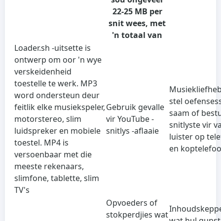
22-25 MB per
snit wees, met
'n totaal van
Loader.sh -uitsette is
ontwerp om oor 'n wye
verskeidenheid
toestelle te werk. MP3
Musiekliefhe
word ondersteun deur
stel oefenses
feitlik elke musiekspeler,
Gebruik gevalle
saam of best
motorstereo, slim
vir YouTube -
snitlyste vir v
luidspreker en mobiele
snitlys -aflaaie
luister op tel
toestel. MP4 is
en koptelefoo
versoenbaar met die
meeste rekenaars,
slimfone, tablette, slim
TV's
Opvoeders of
Inhoudskepp
stokperdjies wat
wat hul gunst