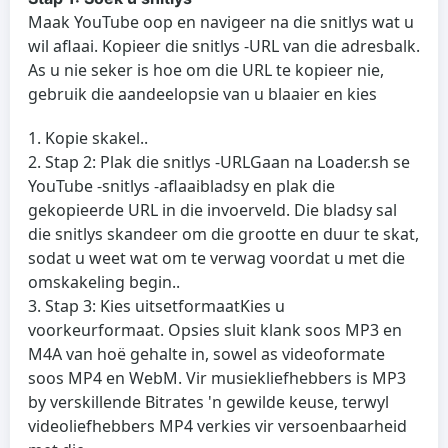
Maak YouTube oop en navigeer na die snitlys wat u
wil aflaai. Kopieer die snitlys -URL van die adresbalk.
As u nie seker is hoe om die URL te kopieer nie,
gebruik die aandeelopsie van u blaaier en kies
Kopie skakel
..
Stap 2: Plak die snitlys -URL
Gaan na Loader.sh se
YouTube -snitlys -aflaaibladsy en plak die
gekopieerde URL in die invoerveld. Die bladsy sal
die snitlys skandeer om die grootte en duur te skat,
sodat u weet wat om te verwag voordat u met die
omskakeling begin..
Stap 3: Kies uitsetformaat
Kies u
voorkeurformaat. Opsies sluit klank soos MP3 en
M4A van hoë gehalte in, sowel as videoformate
soos MP4 en WebM. Vir musiekliefhebbers is MP3
by verskillende Bitrates 'n gewilde keuse, terwyl
videoliefhebbers MP4 verkies vir versoenbaarheid